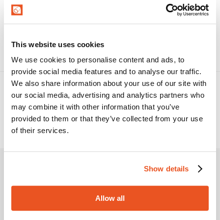
DRAGA/10-S15/RACC
Giunto flessibile per aspirazione sabbia, ghiaia e
frantumati in genere nelle operazioni di
dragaggio. Sottostrato di 15mm in gomma NR/BR
antiabrasiva. Pressione di esercizio a 10 bar.
This website uses cookies
We use cookies to personalise content and ads, to
provide social media features and to analyse our traffic.
We also share information about your use of our site with
our social media, advertising and analytics partners who
may combine it with other information that you’ve
provided to them or that they’ve collected from your use
of their services.
Show details
Scopri di più
Allow all
CASE HISTORY