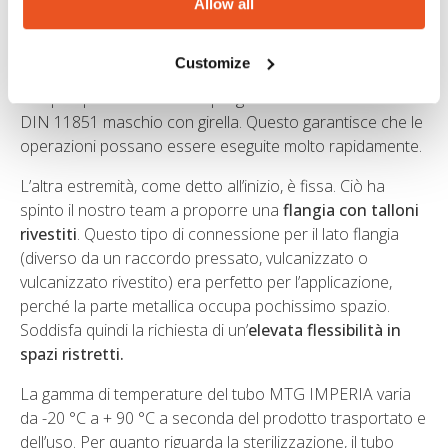
progettazione delle personalizzazioni. L’aspetto più
Allow all
impegnativo era che
le due macchine avevano diverse
applicazioni, dimensioni e tipi di connessione
.
Customize
L’estremità che deve essere scollegata per passare da
una pompa all’altra è stata progettata con un raccordo
DIN 11851 maschio con girella. Questo garantisce che le
operazioni possano essere eseguite molto rapidamente.
L’altra estremità, come detto all’inizio, è fissa. Ciò ha
spinto il nostro team a proporre una
flangia con talloni
rivestiti
. Questo tipo di connessione per il lato flangia
(diverso da un raccordo pressato, vulcanizzato o
vulcanizzato rivestito) era perfetto per l’applicazione,
perché la parte metallica occupa pochissimo spazio.
Soddisfa quindi la richiesta di un’
elevata flessibilità in
spazi ristretti.
La gamma di temperature del tubo MTG IMPERIA varia
da -20 °C a + 90 °C a seconda del prodotto trasportato e
dell’uso. Per quanto riguarda la sterilizzazione, il tubo