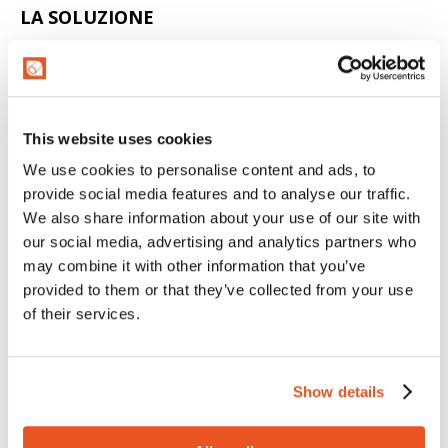
LA SOLUZIONE
Come punto di partenza è stata scelta la struttura del
tubo
MTG IMPERIA
. Il tubo MTG IMPERIA è il tubo
alimentare con più anni di servizio in MTG ed è ancora
uno dei nostri migliori
tubi per latticini e alimenti grassi
.
This website uses cookies
Infatti, la gomma NBR del sottostrato ha una
grande
We use cookies to personalise content and ads, to
resistenza alle sostanze grasse.
provide social media features and to analyse our traffic.
La copertura, in gomma CR, è resistente al contatto
We also share information about your use of our site with
breve con grassi animali e vegetali
: ciò significa che se
our social media, advertising and analytics partners who
l’utilizzatore finale versasse parte del prodotto
may combine it with other information that you’ve
trasportato durante la manipolazione del tubo, la
provided to them or that they’ve collected from your use
superficie esterna rimarrebbe intatta. La versione
of their services.
con
spirale in acciaio
della gamma di tubi IMPERIA
consente applicazioni in
aspirazione, alta pressione e
raggio di curvatura ridotto
.
Show details
Da questa base, il team MTG ha collaborato alla