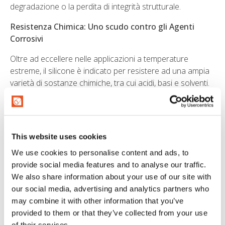
degradazione o la perdita di integrità strutturale.
Resistenza Chimica: Uno scudo contro gli Agenti
Corrosivi
Oltre ad eccellere nelle applicazioni a temperature
estreme, il silicone è indicato per resistere ad una ampia
varietà di sostanze chimiche, tra cui acidi, basi e solventi.
La sua inerzia chimica rende i tubi in silicone una valida
alternativa in applicazioni dove sono convogliate
sostanze chimiche di vario tipo.
This website uses cookies
Biocompatibilità: Una Scelta Sicura per Applicazioni
Sensibili
We use cookies to personalise content and ads, to
provide social media features and to analyse our traffic.
In applicazioni in cui è indispensabile la massima purezza
We also share information about your use of our site with
nel trasferimento del prodotto, i tubi in silicone
our social media, advertising and analytics partners who
catalizzato al platino sono l’unica opzione accettabile.
may combine it with other information that you’ve
Questa caratteristica le rende la scelta ideale per utilizzi
provided to them or that they’ve collected from your use
di processo nella produzione di farmaci destinati alla
of their services.