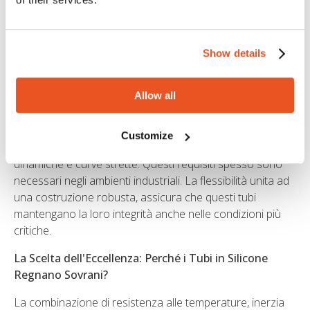
somministrazione per iniezione nel corpo umano. Oltre a
questo, la possibilità di sterilizzazioni tramite autoclave,
rende questa scelta la più adatta anche in produzioni
Show details
asettiche.
Flessibilità e Resistenza: Adattarsi a Sfide Diverse
Allow all
I tubi in silicone, grazie alle straordinarie caratteristiche
meccaniche di questo compound, sono eccezionalmente
Customize
flessibili e consentendo di resistere a torsioni, pieghe
dinamiche e curve strette. Questi requisiti spesso sono
necessari negli ambienti industriali. La flessibilità unita ad
una costruzione robusta, assicura che questi tubi
mantengano la loro integrità anche nelle condizioni più
critiche.
La Scelta dell'Eccellenza: Perché i Tubi in Silicone
Regnano Sovrani?
La combinazione di resistenza alle temperature, inerzia