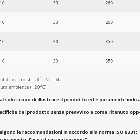
10
30
260
10
30
260
10
30
350
10
30
350
ntattare i nostri Uffici Vendite.
atura ambiente (+20°C).
al solo scopo di illustrare il prodotto ed è puramente indica
 specifiche del prodotto senza preavviso e come ritenuto o
valgono le raccomandazioni in accordo alla norma ISO 8331: "T
azzinamento, l'uso e la manutenzione."