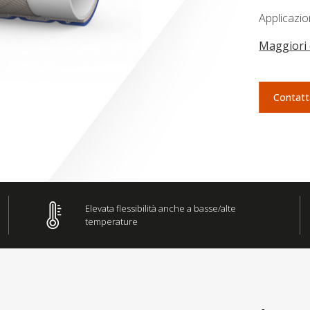
Applicazio
Maggiori 
Contatt
Elevata flessibilità anche a basse/alte
temperature