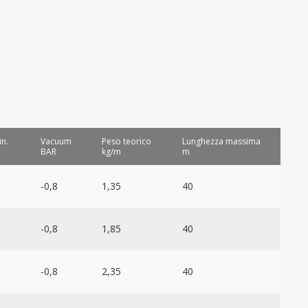
in.
Vacuum
Peso teorico
Lunghezza massima
BAR
kg/m
m
-0,8
1,35
40
-0,8
1,85
40
-0,8
2,35
40