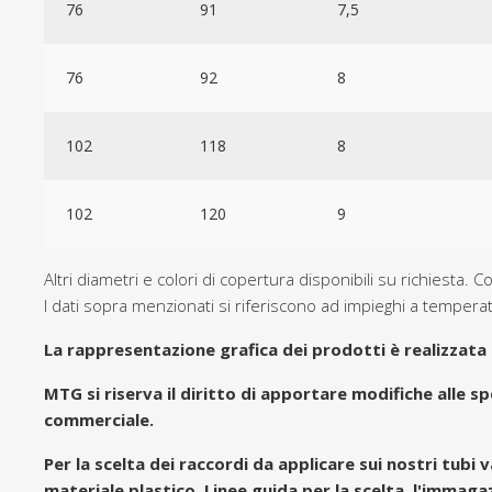
76
91
7,5
76
92
8
102
118
8
102
120
9
Altri diametri e colori di copertura disponibili su richiesta. Co
I dati sopra menzionati si riferiscono ad impieghi a temper
La rappresentazione grafica dei prodotti è realizzata 
MTG si riserva il diritto di apportare modifiche alle
commerciale.
Per la scelta dei raccordi da applicare sui nostri tubi 
materiale plastico. Linee guida per la scelta, l'immag