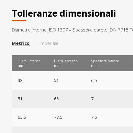
Tolleranze dimensionali
Diametro interno: ISO 1307 – Spessore parete: DIN 7715 T
Metrico
Imperiale
Diam. interno
Diam. esterno
Spessore parete
mm
mm
mm
38
51
6,5
51
65
7
63,5
78,5
7,5