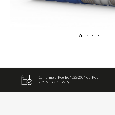
Conforme al Reg. EC 1935/2004 e al Reg
2023/2006/EC (GMP)