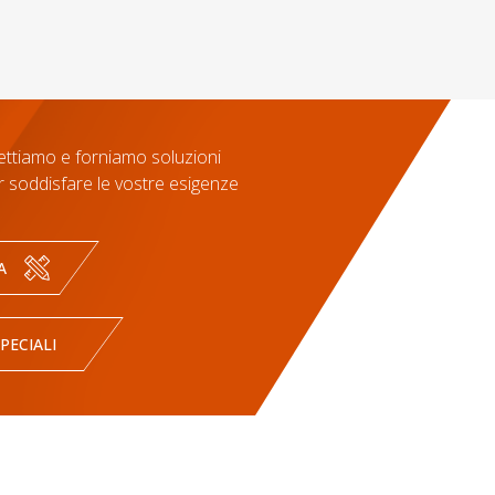
ettiamo e forniamo soluzioni
r soddisfare le vostre esigenze
A
PECIALI