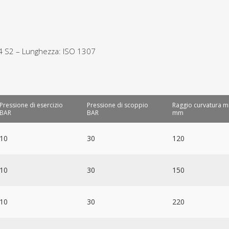
4 S2 – Lunghezza: ISO 1307
Pressione di esercizio
Pressione di scoppio
Raggio curvatura m
BAR
BAR
mm
10
30
120
10
30
150
10
30
220