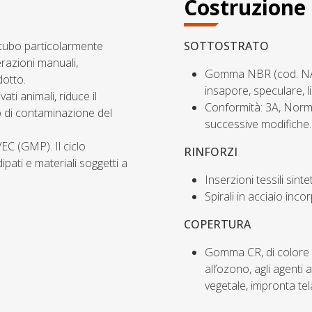
Costruzione
 tubo particolarmente
SOTTOSTRATO
razioni manuali,
Gomma NBR (cod. NAB90
dotto.
insapore, speculare, li
ati animali, riduce il
Conformità: 3A, Norm
lo di contaminazione del
successive modifiche.
C (GMP). Il ciclo
RINFORZI
ipati e materiali soggetti a
Inserzioni tessili sinte
Spirali in acciaio inco
COPERTURA
Gomma CR, di colore b
all’ozono, agli agenti 
vegetale, impronta tel